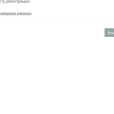
сту регистрации
нальных данных
Вп